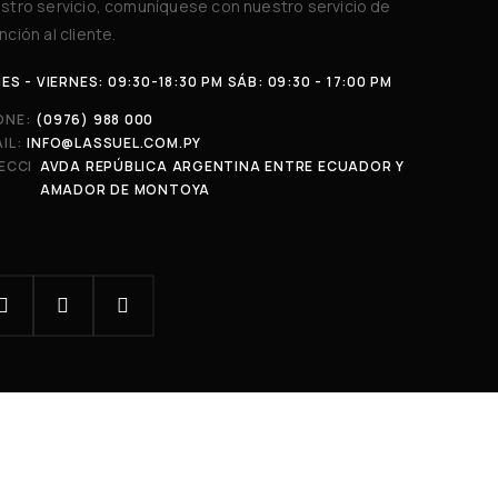
stro servicio, comuníquese con nuestro servicio de
nción al cliente.
ES - VIERNES: 09:30-18:30 PM SÁB: 09:30 - 17:00 PM
ONE:
(0976) 988 000
IL:
INFO@LASSUEL.COM.PY
ECCI
AVDA REPÚBLICA ARGENTINA ENTRE ECUADOR Y
:
AMADOR DE MONTOYA