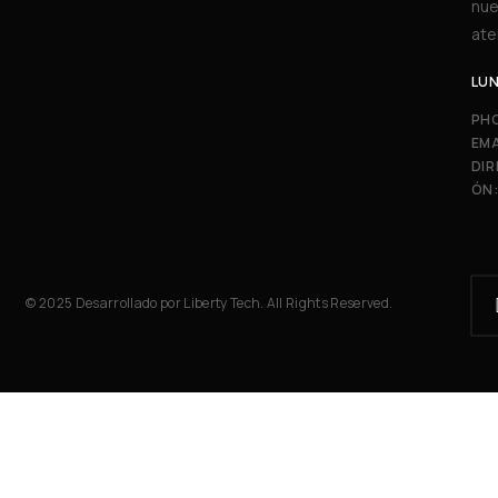
nue
ate
LUN
PH
EMA
DIR
ÓN
© 2025 Desarrollado por Liberty Tech. All Rights Reserved.