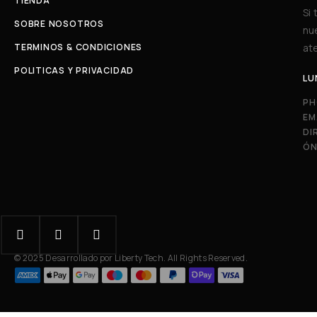
TIENDA
Si
SOBRE NOSOTROS
nu
TERMINOS & CONDICIONES
ate
POLITICAS Y PRIVACIDAD
LU
PH
EM
DI
ÓN
© 2025 Desarrollado por Liberty Tech. All Rights Reserved.