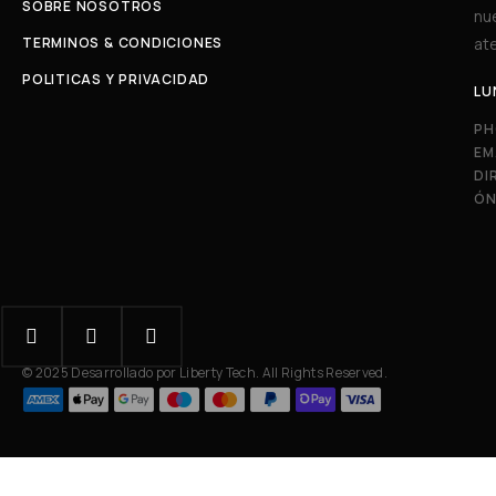
SOBRE NOSOTROS
nu
TERMINOS & CONDICIONES
ate
POLITICAS Y PRIVACIDAD
LU
PH
EM
DI
ÓN
© 2025 Desarrollado por Liberty Tech. All Rights Reserved.